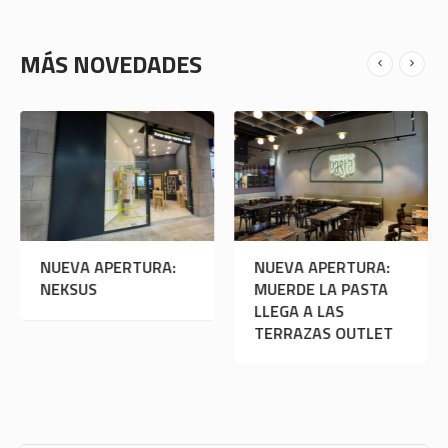
MÁS NOVEDADES
RTURA:
NUEVA APERTURA:
NUEVA APERT
NEKSUS
MUERDE LA P
LLEGA A LAS
TERRAZAS OU