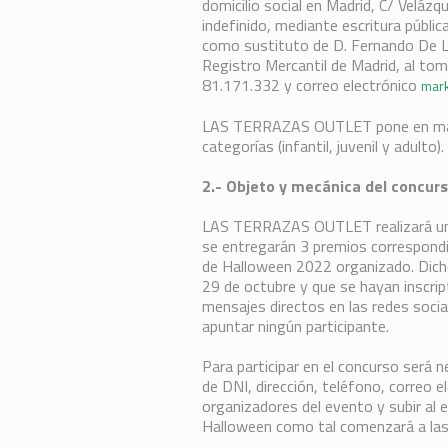
domicilio social en Madrid, C/ Velázq
indefinido, mediante escritura públi
como sustituto de D. Fernando De La C
Registro Mercantil de Madrid, al tom
81.171.332 y correo electrónico
mark
LAS TERRAZAS OUTLET pone en march
categorías (infantil, juvenil y adulto).
2.- Objeto y mecánica del concur
LAS TERRAZAS OUTLET realizará un c
se entregarán 3 premios correspondi
de Halloween 2022 organizado. Dichos
29 de octubre y que se hayan inscri
mensajes directos en las redes social
apuntar ningún participante.
Para participar en el concurso será n
de DNI, dirección, teléfono, correo e
organizadores del evento y subir al 
Halloween como tal comenzará a las 1