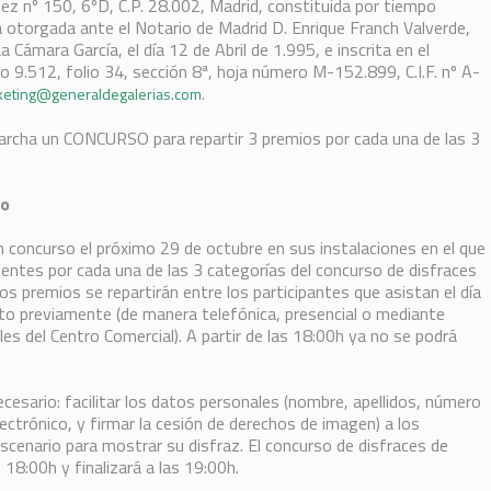
uez nº 150, 6ºD, C.P. 28.002, Madrid, constituida por tiempo
ca otorgada ante el Notario de Madrid D. Enrique Franch Valverde,
ámara García, el día 12 de Abril de 1.995, e inscrita en el
o 9.512, folio 34, sección 8ª, hoja número M-152.899, C.I.F. nº A-
.
eting@generaldegalerias.com
a un CONCURSO para repartir 3 premios por cada una de las 3
so
oncurso el próximo 29 de octubre en sus instalaciones en el que
entes por cada una de las 3 categorías del concurso de disfraces
 premios se repartirán entre los participantes que asistan el día
pto previamente (de manera telefónica, presencial o mediante
es del Centro Comercial). A partir de las 18:00h ya no se podrá
ecesario: facilitar los datos personales (nombre, apellidos, número
lectrónico, y firmar la cesión de derechos de imagen) a los
escenario para mostrar su disfraz. El concurso de disfraces de
8:00h y finalizará a las 19:00h.