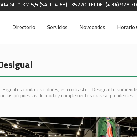
A GC-1 KM 5,5 (SALIDA 6B) · 35220 TELDE (+ 34) 928 7
Directorio
Servicios
Novedades
Horario 
Desigual
Desigual es moda, es colores, es contraste… Desigual te sorprende
con las propuestas de moda y complementos más sorprendentes.