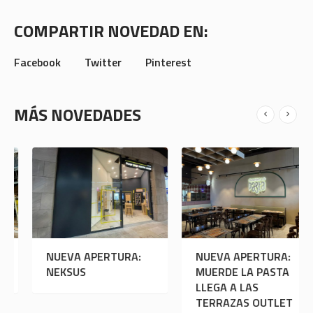
COMPARTIR NOVEDAD EN:
Facebook
Twitter
Pinterest
MÁS NOVEDADES
NUEVA APERTURA:
NUEVA APERTURA:
NU
ADIDAS
NEKSUS
MU
LLE
TE