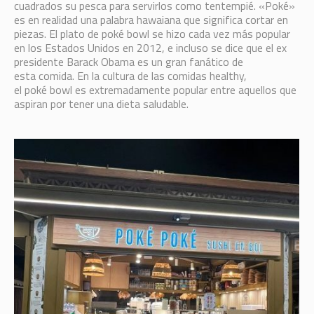
cuadrados su pesca para servirlos como tentempié. «Poké»
es en realidad una palabra hawaiana que significa cortar en
piezas. El plato de poké bowl se hizo cada vez más popular
en los Estados Unidos en 2012, e incluso se dice que el ex
presidente Barack Obama es un gran fanático de
esta comida. En la cultura de las comidas healthy,
el poké bowl es extremadamente popular entre aquellos que
aspiran por tener una dieta saludable.